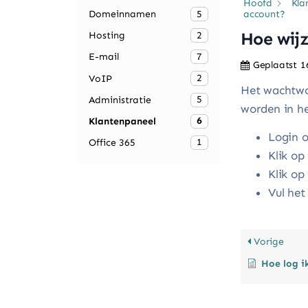
Hoofd
Kla
5
account?
Domeinnamen
Hoe wijz
2
Hosting
7
E-mail
Geplaatst
1
2
VoIP
Het wachtwo
5
Administratie
worden in he
6
Klantenpaneel
Login o
1
Office 365
Klik op
Klik op
Vul he
Vorige
Hoe log ik i