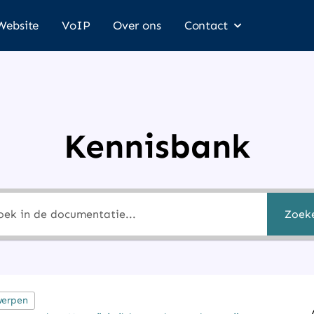
Website
VoIP
Over ons
Contact
Kennisbank
Zoek
werpen