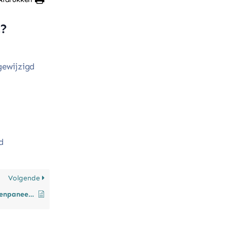
t?
gewijzigd
d
Volgende
Waar kan ik het klantenpaneel vinden?