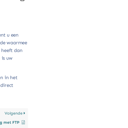
nt u een
code waarmee
 heeft dan
 is uw
n in het
direct
Volgende
ng met FTP