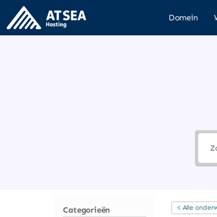
Domein
< Alle onder
Categorieën