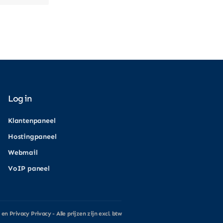
Log in
Klantenpaneel
Hostingpaneel
Webmail
VoIP paneel
en Privacy
Privacy
- Alle prijzen zijn excl. btw