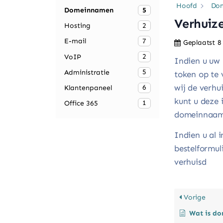
Hoofd
Do
5
Domeinnamen
Verhuiz
2
Hosting
7
E-mail
Geplaatst
8
2
VoIP
Indien u uw 
5
Administratie
token op te 
wij de verhu
6
Klantenpaneel
kunt u deze 
1
Office 365
domeinnaam 
Indien u al 
bestelformul
verhuisd
Vorige
Wat is do