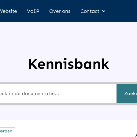
Website
VoIP
Over ons
Contact
Kennisbank
Zoek
werpen