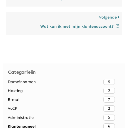
Volgende
Wat kan ik met mijn klantenaccount?
Categorieën
5
Domeinnamen
2
Hosting
7
E-mail
2
VoIP
5
Administratie
6
Klantenpaneel