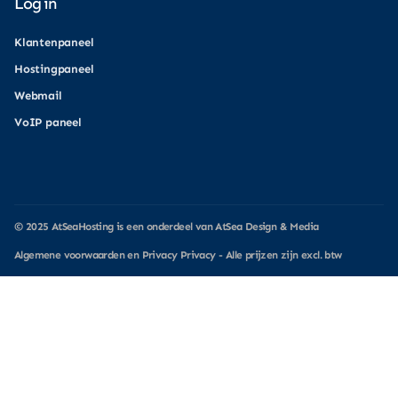
Log in
Klantenpaneel
Hostingpaneel
Webmail
VoIP paneel
© 2025
AtSeaHosting
is een onderdeel van
AtSea Design & Media
Algemene voorwaarden
en Privacy
Privacy
- Alle prijzen zijn excl. btw