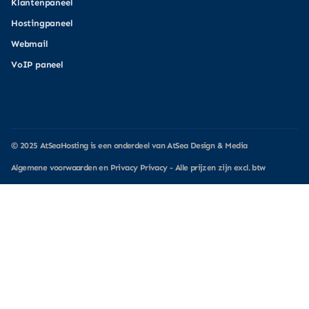
Klantenpaneel
Hostingpaneel
Webmail
VoIP paneel
© 2025
AtSeaHosting
is een onderdeel van
AtSea Design & Media
Algemene voorwaarden
en Privacy
Privacy
- Alle prijzen zijn excl. btw