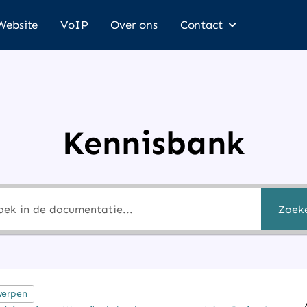
Website
VoIP
Over ons
Contact
Kennisbank
Zoek
werpen