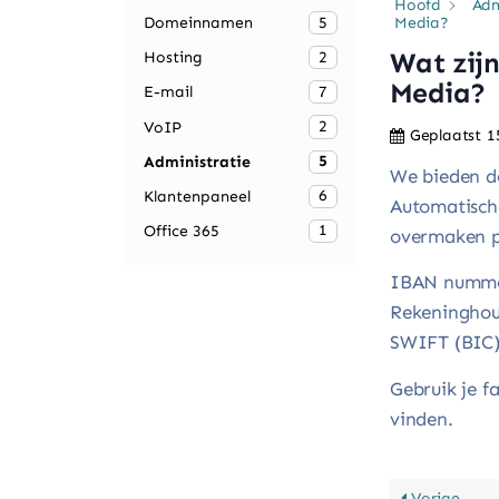
Hoofd
Adm
5
Media?
Domeinnamen
Wat zij
2
Hosting
Media?
7
E-mail
2
VoIP
Geplaatst
1
5
Administratie
We bieden de
6
Klantenpaneel
Automatische
1
Office 365
overmaken p
IBAN numme
Rekeninghou
SWIFT (BIC
Gebruik je f
vinden.
Vorige