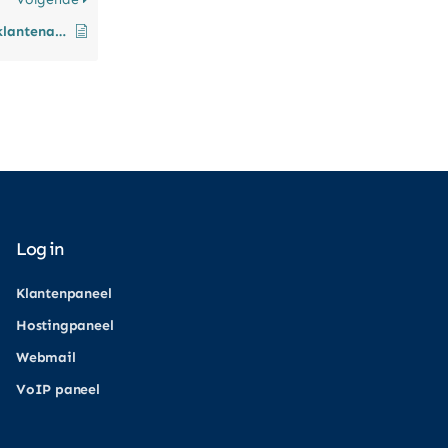
Hoe activeer ik mijn klantenaccount?
Log in
Klantenpaneel
Hostingpaneel
Webmail
VoIP paneel